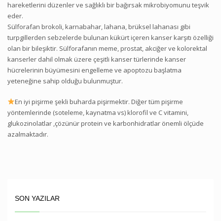
hareketlerini düzenler ve sağlıklı bir bağırsak mikrobiyomunu teşvik
eder.
Sülforafan brokoli, karnabahar, lahana, brüksel lahanası gibi
turpgillerden sebzelerde bulunan kükürt içeren kanser karşıtı özelliği
olan bir bileşiktir. Sülforafanın meme, prostat, akciğer ve kolorektal
kanserler dahil olmak üzere çeşitli kanser türlerinde kanser
hücrelerinin büyümesini engelleme ve apoptozu başlatma
yeteneğine sahip olduğu bulunmuştur.
En iyi pişirme şekli buharda pişirmektir. Diğer tüm pişirme
yöntemlerinde (soteleme, kaynatma vs) klorofil ve C vitamini,
glukozinolatlar ,çözünür protein ve karbonhidratlar önemli ölçüde
azalmaktadır.
SON YAZILAR