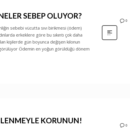
 NELER SEBEP OLUYOR?
0
inliğin sebebi vücutta sıvı birikmesi (ödem)
ınlarda erkeklere göre bu sıkıntı çok daha
rtılan kişilerde gün boyunca değişen kilonun
la görülüyor Ödemin en yoğun görüldüğü dönem
SLENMEYLE KORUNUN!
0