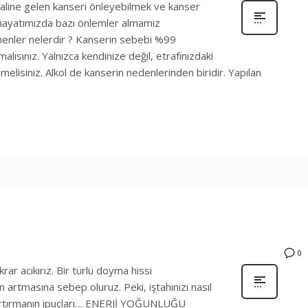
haline gelen kanseri önleyebilmek ve kanser
n hayatımızda bazı önlemler almamız
enler nelerdir ? Kanserin sebebi %99
alısınız. Yalnızca kendinize değil, etrafınızdaki
lmelisiniz. Alkol de kanserin nedenlerinden biridir. Yapılan
0
ar acıkırız. Bir türlü doyma hissi
 artmasına sebep oluruz. Peki, iştahınızı nasıl
ini artırmanın ipuçları… ENERJİ YOĞUNLUĞU