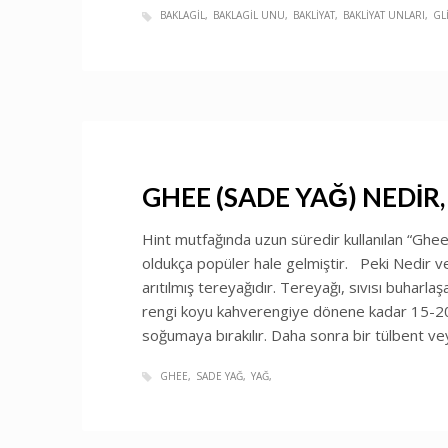
BAKLAGIL
BAKLAGIL UNU
BAKLIYAT
BAKLIYAT UNLARI
GL
GHEE (SADE YAĞ) NEDİR
Hint mutfağında uzun süredir kullanılan “Ghe
oldukça popüler hale gelmiştir. Peki Nedir ve 
arıtılmış tereyağıdır. Tereyağı, sıvısı buharla
rengi koyu kahverengiye dönene kadar 15-20 d
soğumaya bırakılır. Daha sonra bir tülbent ve
GHEE
SADE YAĞ
YAĞ