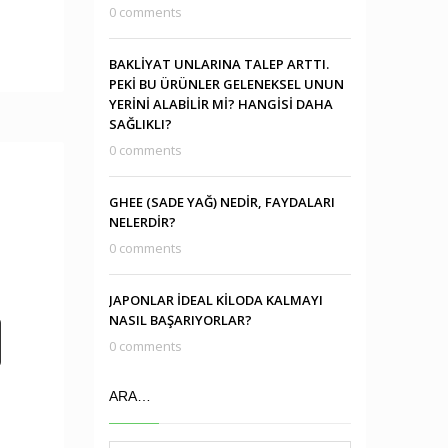
0 comments
BAKLİYAT UNLARINA TALEP ARTTI.
PEKİ BU ÜRÜNLER GELENEKSEL UNUN
YERİNİ ALABİLİR Mİ? HANGİSİ DAHA
SAĞLIKLI?
0 comments
GHEE (SADE YAĞ) NEDİR, FAYDALARI
NELERDİR?
0 comments
JAPONLAR İDEAL KİLODA KALMAYI
NASIL BAŞARIYORLAR?
0 comments
ARA…