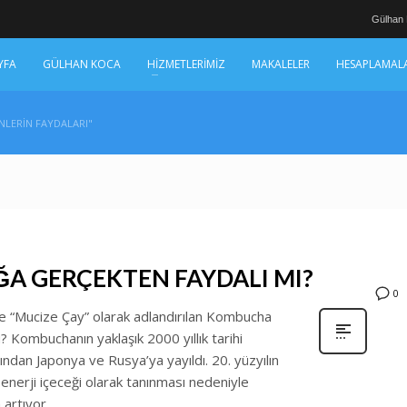
Gülhan
YFA
GÜLHAN KOCA
HİZMETLERİMİZ
MAKALELER
HESAPLAMAL
NLERIN FAYDALARI"
A GERÇEKTEN FAYDALI MI?
0
ve “Mucize Çay” olarak adlandırılan Kombucha
? Kombuchanın yaklaşık 2000 yıllık tarihi
dından Japonya ve Rusya’ya yayıldı. 20. yüzyılın
r enerji içeceği olarak tanınması nedeniyle
 artıyor.