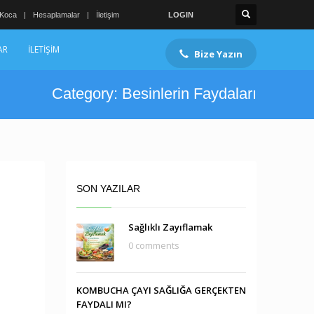
 Koca
Hesaplamalar
İletişim
LOGIN
AR
İLETİŞİM
Bize Yazın
Category: Besinlerin Faydaları
SON YAZILAR
Sağlıklı Zayıflamak
0 comments
KOMBUCHA ÇAYI SAĞLIĞA GERÇEKTEN
FAYDALI MI?