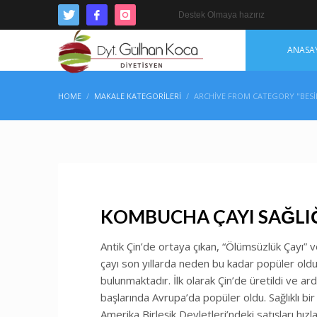
Destek Olmaya hazırız
ANASA
HOME
MAKALE KATEGORILERI
ARCHIVE FROM CATEGORY "BESI
KOMBUCHA ÇAYI SAĞLIĞ
Antik Çin’de ortaya çıkan, “Ölümsüzlük Çayı” 
çayı son yıllarda neden bu kadar popüler oldu
bulunmaktadır. İlk olarak Çin’de üretildi ve ar
başlarında Avrupa’da popüler oldu. Sağlıklı bi
Amerika Birleşik Devletleri’ndeki satışları hızla