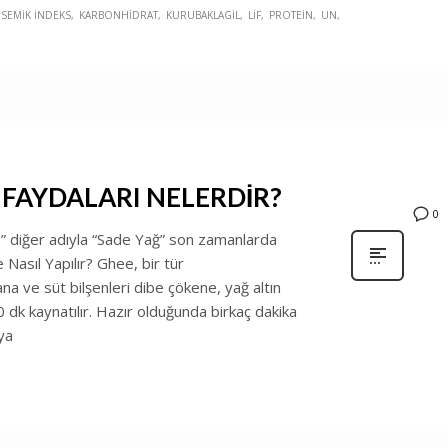
ISEMIK INDEKS
KARBONHIDRAT
KURUBAKLAGIL
LIF
PROTEIN
UN
, FAYDALARI NELERDİR?
0
e” diğer adıyla “Sade Yağ” son zamanlarda
Nasıl Yapılır? Ghee, bir tür
şana ve süt bilşenleri dibe çökene, yağ altın
k kaynatılır. Hazır olduğunda birkaç dakika
ya