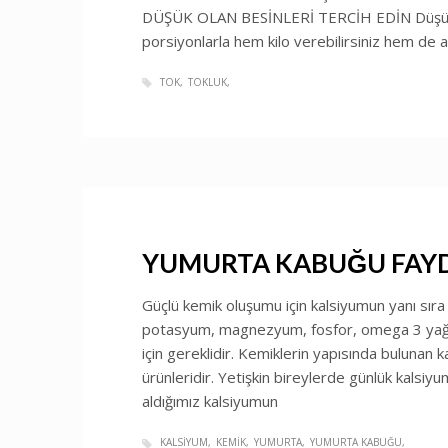
DÜŞÜK OLAN BESİNLERİ TERCİH EDİN Düşük ka
porsiyonlarla hem kilo verebilirsiniz hem de aç
TOK
TOKLUK
YUMURTA KABUĞU FAYD
Güçlü kemik oluşumu için kalsiyumun yanı sıra D 
potasyum, magnezyum, fosfor, omega 3 yağ as
için gereklidir. Kemiklerin yapısında bulunan k
ürünleridir. Yetişkin bireylerde günlük kalsiyu
aldığımız kalsiyumun
KALSIYUM
KEMIK
YUMURTA
YUMURTA KABUĞU