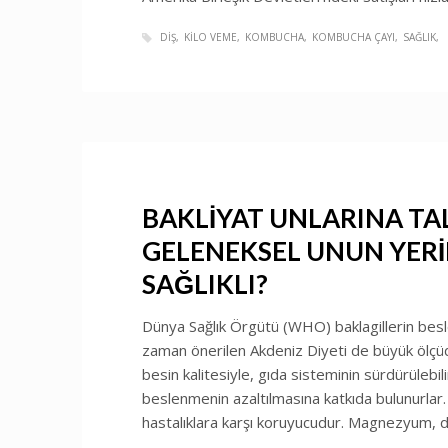
DIŞ
KILO VEME
KOMBUCHA
KOMBUCHA ÇAYI
SAĞLIK
BAKLİYAT UNLARINA TAL
GELENEKSEL UNUN YERİN
SAĞLIKLI?
Dünya Sağlık Örgütü (WHO) baklagillerin bes
zaman önerilen Akdeniz Diyeti de büyük ölçüde
besin kalitesiyle, gıda sisteminin sürdürülebilir
beslenmenin azaltılmasına katkıda bulunurlar. B
hastalıklara karşı koruyucudur. Magnezyum, d