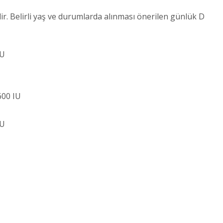
ir. Belirli yaş ve durumlarda alınması önerilen günlük D
IU
600 IU
IU