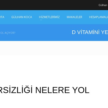
Gülhan
YFA
GÜLHAN KOCA
HİZMETLERİMİZ
MAKALELER
HESAPLAMAL
D VİTAMİNİ Y
YOL AÇIYOR?
RSİZLİĞİ NELERE YOL