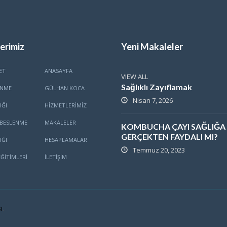
erimiz
Yeni Makaleler
ET
ANASAYFA
VIEW ALL
Sağlıklı Zayıflamak
ENME
GÜLHAN KOCA
Nisan 7, 2026
IĞI
HİZMETLERİMİZ
BESLENME
MAKALELER
KOMBUCHA ÇAYI SAĞLIĞA
GERÇEKTEN FAYDALI MI?
IĞI
HESAPLAMALAR
Temmuz 20, 2023
ĞITIMLERI
İLETİŞİM
ı
.