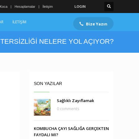
 Koca
Hesaplamalar
İletişim
LOGIN
AR
İLETİŞİM
Bize Yazın
ETERSİZLİĞİ NELERE YOL AÇIYOR?
SON YAZILAR
Sağlıklı Zayıflamak
0 comments
KOMBUCHA ÇAYI SAĞLIĞA GERÇEKTEN
FAYDALI MI?