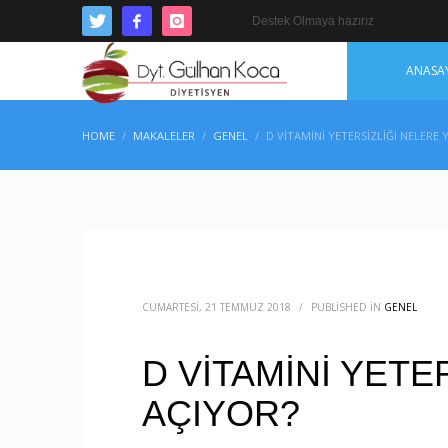
Destek Olmaya hazırız
ANASA
HOME
MAKALELER
GENEL
D VİTAMİNİ YETERSİZLİĞİ NELERE 
CUMARTESI, 21 TEMMUZ 2018
/
PUBLISHED IN
GENEL
D VİTAMİNİ YETE
AÇIYOR?