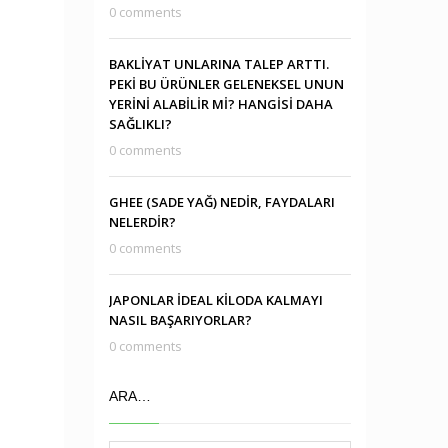
0 comments
BAKLİYAT UNLARINA TALEP ARTTI.
PEKİ BU ÜRÜNLER GELENEKSEL UNUN
YERİNİ ALABİLİR Mİ? HANGİSİ DAHA
SAĞLIKLI?
0 comments
GHEE (SADE YAĞ) NEDİR, FAYDALARI
NELERDİR?
0 comments
JAPONLAR İDEAL KİLODA KALMAYI
NASIL BAŞARIYORLAR?
0 comments
ARA…