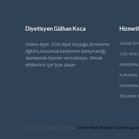
Diyetisyen Gülhan Koca
Hizmetl
ONLINE DIY
Online diyet ,Özel diyet koçluğu,Beslenme
Eğitimi,Kurumsal beslenme danışmanlığı
ÖZEL BESL
alanlarında hizmet vermekteyiz. Merak
ettikleriniz için bize ulaşın
DANIŞMANL
KURUMSAL 
DANIŞMANL
BESLENME E
© 2019. All rights reserved.
Sümer Web Reklam Tanıtım Ajans