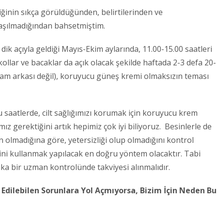
iğinin sıkça görüldüğünden, belirtilerinden ve
aşılmadığından bahsetmiştim.
dik açıyla geldiği Mayıs-Ekim aylarında, 11.00-15.00 saatleri
kollar ve bacaklar da açık olacak şekilde haftada 2-3 defa 20-
cam arkası değil), koruyucu güneş kremi olmaksızın teması
bu saatlerde, cilt sağlığımızı korumak için koruyucu krem
gerektiğini artık hepimiz çok iyi biliyoruz. Besinlerle de
olmadığına göre, yetersizliği olup olmadığını kontrol
sini kullanmak yapılacak en doğru yöntem olacaktır. Tabi
aka bir uzman kontrolünde takviyesi alınmalıdır.
k Edilebilen Sorunlara Yol Açmıyorsa, Bizim İçin Neden Bu