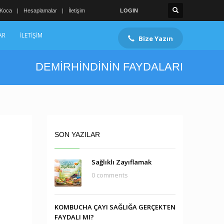
 Koca
Hesaplamalar
İletişim
LOGIN
AR
İLETİŞİM
Bize Yazın
DEMİRHİNDİNİN FAYDALARI
SON YAZILAR
Sağlıklı Zayıflamak
0 comments
KOMBUCHA ÇAYI SAĞLIĞA GERÇEKTEN
FAYDALI MI?