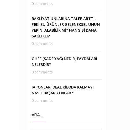
0 comments
BAKLİYAT UNLARINA TALEP ARTTI.
PEKİ BU ÜRÜNLER GELENEKSEL UNUN
YERİNİ ALABİLİR Mİ? HANGİSİ DAHA
SAĞLIKLI?
0 comments
GHEE (SADE YAĞ) NEDİR, FAYDALARI
NELERDİR?
0 comments
JAPONLAR İDEAL KİLODA KALMAYI
NASIL BAŞARIYORLAR?
0 comments
ARA…