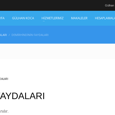
Gülhan
YFA
GÜLHAN KOCA
HİZMETLERİMİZ
MAKALELER
HESAPLAMAL
ALARI
DEMİRHİNDİNİN FAYDALARI
DALARI
FAYDALARI
ılır.