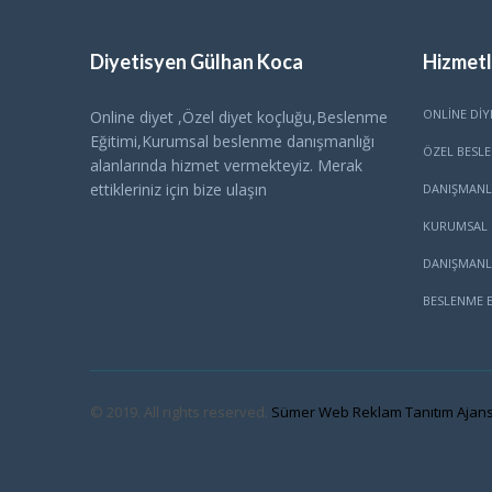
Diyetisyen Gülhan Koca
Hizmetl
ONLINE DIY
Online diyet ,Özel diyet koçluğu,Beslenme
Eğitimi,Kurumsal beslenme danışmanlığı
ÖZEL BESL
alanlarında hizmet vermekteyiz. Merak
ettikleriniz için bize ulaşın
DANIŞMANL
KURUMSAL 
DANIŞMANL
BESLENME E
© 2019. All rights reserved.
Sümer Web Reklam Tanıtım Ajans