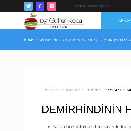
Destek Olmaya hazırız
ANASA
HOME
MAKALELER
MAKALE KATEGORILERI
BESINLERIN FAYD
CUMARTESI, 16 OCAK 2016
/
PUBLISHED IN
BESINLERIN FAY
DEMİRHİNDİNİN 
Safra bozuklukları tedavisinde kullan