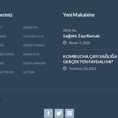
erimiz
Yeni Makaleler
ET
ANASAYFA
VIEW ALL
Sağlıklı Zayıflamak
ENME
GÜLHAN KOCA
Nisan 7, 2026
IĞI
HİZMETLERİMİZ
BESLENME
MAKALELER
KOMBUCHA ÇAYI SAĞLIĞA
GERÇEKTEN FAYDALI MI?
IĞI
HESAPLAMALAR
Temmuz 20, 2023
ĞITIMLERI
İLETİŞİM
ı
.