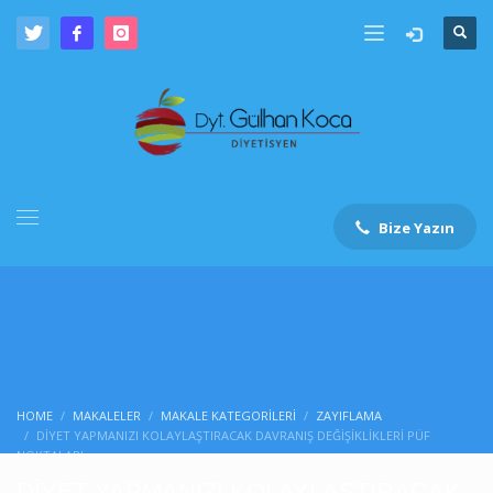
Bize Yazın
HOME
MAKALELER
MAKALE KATEGORILERI
ZAYIFLAMA
DİYET YAPMANIZI KOLAYLAŞTIRACAK DAVRANIŞ DEĞİŞİKLİKLERİ PÜF
NOKTALARI
DİYET YAPMANIZI KOLAYLAŞTIRACAK