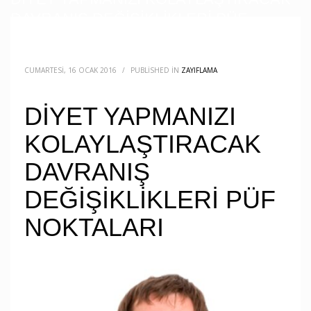
DAVRANIŞ DEĞİŞİKLİKLERİ PÜF
NOKTALARI
CUMARTESI, 16 OCAK 2016
/
PUBLISHED IN
ZAYIFLAMA
DİYET YAPMANIZI
KOLAYLAŞTIRACAK
DAVRANIŞ
DEĞİŞİKLİKLERİ PÜF
NOKTALARI