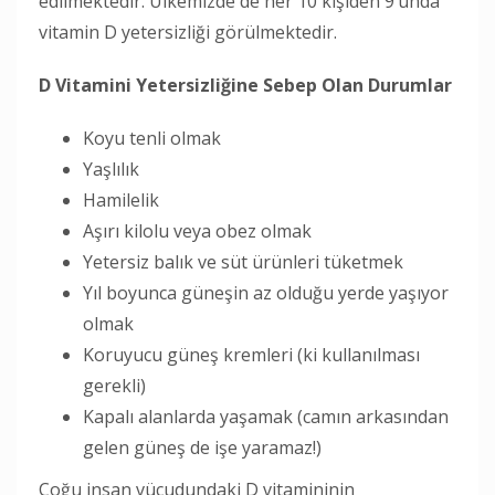
edilmektedir. Ülkemizde de her 10 kişiden 9’unda
vitamin D yetersizliği görülmektedir.
D Vitamini Yetersizliğine Sebep Olan Durumlar
Koyu tenli olmak
Yaşlılık
Hamilelik
Aşırı kilolu veya obez olmak
Yetersiz balık ve süt ürünleri tüketmek
Yıl boyunca güneşin az olduğu yerde yaşıyor
olmak
Koruyucu güneş kremleri (ki kullanılması
gerekli)
Kapalı alanlarda yaşamak (camın arkasından
gelen güneş de işe yaramaz!)
Çoğu insan vücudundaki D vitamininin