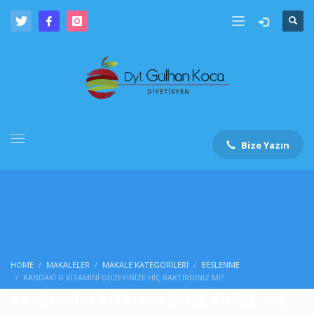
Bize Yazın
HOME
MAKALELER
MAKALE KATEGORILERI
BESLENME
KANDAKİ D VİTAMİNİ DÜZEYİNİZE HİÇ BAKTIRDINIZ MI?
KANDAKİ D VİTAMİNİ DÜZEYİNİZE HİÇ