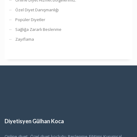
Özel Diyet Danışmanlığı
Popüler Diyetler
Sağlığa Zararlı Beslenme
Zayıflama
Diyetisyen Gülhan Koca
Online diyet ,Özel diyet koçluğu,Beslenme Eğitimi,Kurumsal