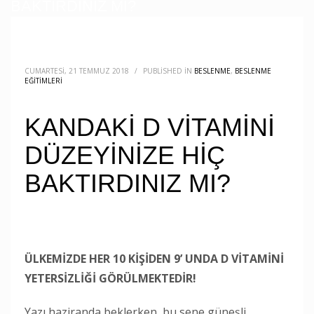
BAKTIRDINIZ MI?
CUMARTESI, 21 TEMMUZ 2018
/
PUBLISHED IN
BESLENME
,
BESLENME
EĞITIMLERI
KANDAKİ D VİTAMİNİ
DÜZEYİNİZE HİÇ
BAKTIRDINIZ MI?
ÜLKEMİZDE HER 10 KİŞİDEN 9’ UNDA D VİTAMİNİ
YETERSİZLİĞİ GÖRÜLMEKTEDİR!
Yazı haziranda beklerken, bu sene güneşli