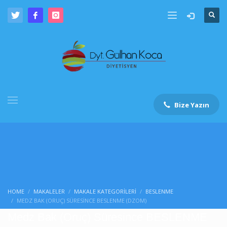
Bize Yazın
HOME
MAKALELER
MAKALE KATEGORILERI
BESLENME
MEDZ BAK (ORUÇ) SÜRESINCE BESLENME (DZOM)
Medz Bak (Oruç) Süresince BESLENME