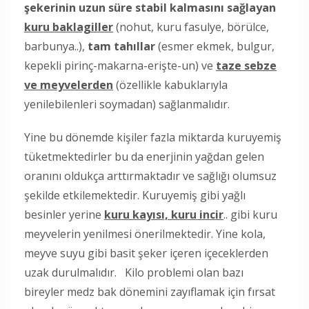
şekerinin uzun süre stabil kalmasını sağlayan
kuru baklagiller
(nohut, kuru fasulye, börülce,
barbunya..),
tam tahıllar
(esmer ekmek, bulgur,
kepekli pirinç-makarna-erişte-un) ve
taze sebze
ve meyvelerden
(özellikle kabuklarıyla
yenilebilenleri soymadan) sağlanmalıdır.
Yine bu dönemde kişiler fazla miktarda kuruyemiş
tüketmektedirler bu da enerjinin yağdan gelen
oranını oldukça arttırmaktadır ve sağlığı olumsuz
şekilde etkilemektedir. Kuruyemiş gibi yağlı
besinler yerine
kuru kayısı, kuru incir
.. gibi kuru
meyvelerin yenilmesi önerilmektedir. Yine kola,
meyve suyu gibi basit şeker içeren içeceklerden
uzak durulmalıdır. Kilo problemi olan bazı
bireyler medz bak dönemini zayıflamak için fırsat