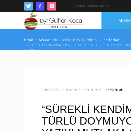
Destek Olmaya hazırız
ANASA
HOME
MAKALELER
MAKALE KATEGORILERI
BESLENME
“SÜREKLİ KENDİMİ AÇ HİSSEDİYORUM, BİR TÜRLÜ DOYMUYORUM” 
OKUYUN !
CUMARTESI, 16 OCAK 2016
/
PUBLISHED IN
BESLENME
“SÜREKLİ KENDİM
TÜRLÜ DOYMUYO