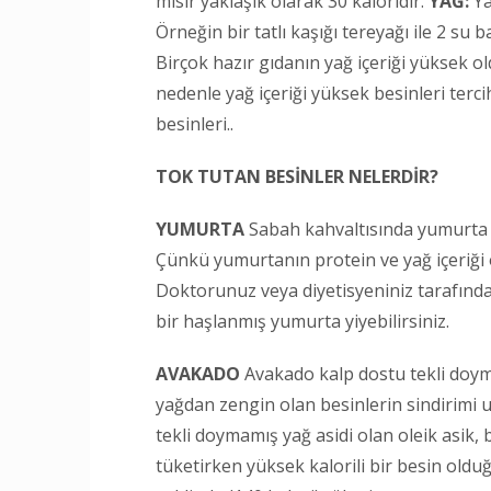
mısır yaklaşık olarak 30 kaloridir.
YAĞ:
Ya
Örneğin bir tatlı kaşığı tereyağı ile 2 su
Birçok hazır gıdanın yağ içeriği yüksek ol
nedenle yağ içeriği yüksek besinleri terc
besinleri..
TOK TUTAN BESİNLER NELERDİR?
YUMURTA
Sabah kahvaltısında yumurta yi
Çünkü yumurtanın protein ve yağ içeriği ol
Doktorunuz veya diyetisyeniniz tarafından
bir haşlanmış yumurta yiyebilirsiniz.
AVAKADO
Avakado kalp dostu tekli doyma
yağdan zengin olan besinlerin sindirimi u
tekli doymamış yağ asidi olan oleik asik
tüketirken yüksek kalorili bir besin old