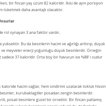
en, bir fincan yaş üzüm 82 kaloridir. İkisi de aynı porsiyon
tüketmek daha avantajlı olacaktır.
Unsurlar
e rol oynayan 3 ana faktör vardır..
 yüksektir. Bu da besinlerin hacim ve ağırlığı arttırıp, düşük
ze ve meyveler enerji yoğunluğu düşük besinlerdir. Örneğin
 sadece 37 kaloridir. Orta boy bir havucun ise %88’ i sudur
kaloride hacim sağlar, hem sindirimi uzatarak tokluk hissin
lı besinler, kurubaklagiller posadan zengin besinlerdir.
ili, posalı besinlere güzel bir örnektir. Bir fincan patlamış