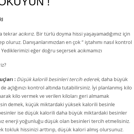
 OKUYUN !
RI
tekrar acıkırız. Bir türlü doyma hissi yaşayamadığımız için
p oluruz. Danışanlarımızdan en çok “ iştahımı nasıl kontrol
. Yediklerimizi eğer doğru seçersek acıkmamızı
riz?
çları :
Düşük kalorili besinleri tercih ederek,
daha büyük
e açlığınızı kontrol altında tutabilirsiniz. İyi planlanmış kilo
arak kilo vermek ve verilen kiloları geri almamak
n demek, küçük miktardaki yüksek kalorili besinle
sinler ise düşük kalorili daha büyük miktardaki besinler
ız enerji yoğunluğu düşük olan besinleri tercih etmelisiniz.
tokluk hissinizi arttırıp, düşük kalori almış olursunuz.