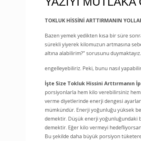
YAZIYI MUTLAKA
TOKLUK HİSSİNİ ARTTIRMANIN YOLLA
Bazen yemek yedikten kısa bir süre sonra 
sürekli yiyerek kilomuzun artmasına sebe
altına alabilirim?” sorusunu duymaktayız
engelleyebiliriz. Peki, bunu nasıl yapabili
İşte Size Tokluk Hissini Arttırmanın İpu
porsiyonlarla hem kilo verebilirsiniz hem d
verme diyetlerinde enerji dengesi ayarlan
mümkündür. Enerji yoğunluğu yüksek besi
demektir. Düşük enerji yoğunluğundaki be
demektir. Eğer kilo vermeyi hedefliyorsan
Bu şekilde daha büyük porsiyon tüketerek 