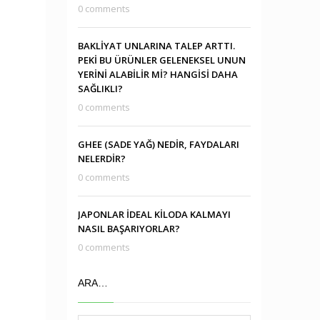
0 comments
BAKLİYAT UNLARINA TALEP ARTTI.
PEKİ BU ÜRÜNLER GELENEKSEL UNUN
YERİNİ ALABİLİR Mİ? HANGİSİ DAHA
SAĞLIKLI?
0 comments
GHEE (SADE YAĞ) NEDİR, FAYDALARI
NELERDİR?
0 comments
JAPONLAR İDEAL KİLODA KALMAYI
NASIL BAŞARIYORLAR?
0 comments
ARA…