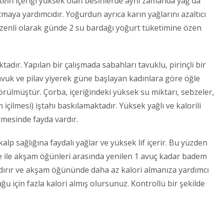
otein içeriği yüksek olan besinlerde aynı zamanda yağ da
maya yardımcıdır. Yoğurdun ayrıca karın yağlarını azaltıcı
Düzenli olarak günde 2 su bardağı yoğurt tüketimine özen
adır. Yapılan bir çalışmada sabahları tavuklu, pirinçli bir
avuk ve pilav yiyerek güne başlayan kadınlara göre öğle
rülmüştür. Çorba, içeriğindeki yüksek su miktarı, sebzeler,
içilmesi) iştahı baskılamaktadır. Yüksek yağlı ve kalorili
lmesinde fayda vardır.
lp sağlığına faydalı yağlar ve yüksek lif içerir. Bu yüzden
le ile akşam öğünleri arasında yenilen 1 avuç kadar badem
dırır ve akşam öğününde daha az kalori almanıza yardımcı
uğu için fazla kalori almış olursunuz. Kontrollü bir şekilde