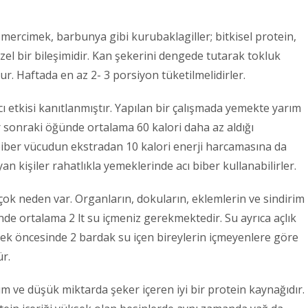
mercimek, barbunya gibi kurubaklagiller; bitkisel protein,
el bir bileşimidir. Kan şekerini dengede tutarak tokluk
lur. Haftada en az 2- 3 porsiyon tüketilmelidirler.
ı etkisi kanıtlanmıştır. Yapılan bir çalışmada yemekte yarım
ir sonraki öğünde ortalama 60 kalori daha az aldığı
 biber vücudun ekstradan 10 kalori enerji harcamasına da
n kişiler rahatlıkla yemeklerinde acı biber kullanabilirler.
irçok neden var. Organların, dokuların, eklemlerin ve sindirim
günde ortalama 2 lt su içmeniz gerekmektedir. Su ayrıca açlık
emek öncesinde 2 bardak su içen bireylerin içmeyenlere göre
ür.
 ve düşük miktarda şeker içeren iyi bir protein kaynağıdır.