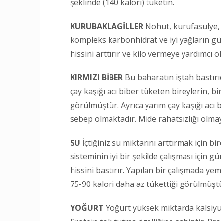
şeklinde (140 kalori) tüketin.
KURUBAKLAGİLLER
Nohut, kurufasulye, 
kompleks karbonhidrat ve iyi yağların güz
hissini arttırır ve kilo vermeye yardımcı o
KIRMIZI BİBER
Bu baharatın iştah bastırıc
çay kaşığı acı biber tüketen bireylerin, b
görülmüştür. Ayrıca yarım çay kaşığı acı
sebep olmaktadır. Mide rahatsızlığı olmaya
SU
İçtiğiniz su miktarını arttırmak için b
sisteminin iyi bir şekilde çalışması için 
hissini bastırır. Yapılan bir çalışmada y
75-90 kalori daha az tükettiği görülmüşt
YOĞURT
Yoğurt yüksek miktarda kalsiyum