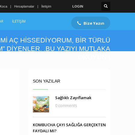
 Koca
Hesaplamalar
İletişim
LOGIN
AR
İLETİŞİM
Bize Yazın
İMİ AÇ HİSSEDİYORUM, BİR TÜRLÜ
 DİYENLER. .BU YAZIYI MUTLAKA
OKUYUN !
SON YAZILAR
Sağlıklı Zayıflamak
0 comments
KOMBUCHA ÇAYI SAĞLIĞA GERÇEKTEN
FAYDALI MI?