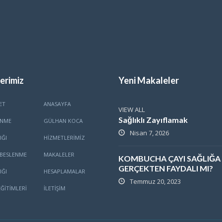
erimiz
Yeni Makaleler
ET
ANASAYFA
VIEW ALL
Sağlıklı Zayıflamak
ENME
GÜLHAN KOCA
Nisan 7, 2026
IĞI
HİZMETLERİMİZ
BESLENME
MAKALELER
KOMBUCHA ÇAYI SAĞLIĞA
GERÇEKTEN FAYDALI MI?
IĞI
HESAPLAMALAR
Temmuz 20, 2023
ĞITIMLERI
İLETİŞİM