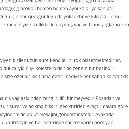
ğ içeriği yüksek besinlerin enerji yoğunluğu da fazladır.
 bardağı çiğ brokoli hemen hemen aynı kaloriye sahiptir.
duğu için enerji yoğunluğu da yüksektir ve kilo aldırır. Bu
ih etmemeliyiz. Özellikle de doymuş yağ ve trans yağlar içeren
yen kişiler uzun süre kendilerini tok hissetmektedirler.
dukça iyidir. İyi kolesterolden de zengin bir besindir.
 size özel bir kısıtlama getirilmediyse her sabah kahvaltıda
mış yağ asidinden zengin, lifli bir meyvedir. Posadan ve
zun sürer ve acıkma hissini geciktirirler. Araştırmalara göre
, beyine “mide dolu” mesajını göndermektedir. Avakado
uğu unutmayın ve her seferinde sadece yarım porsiyon