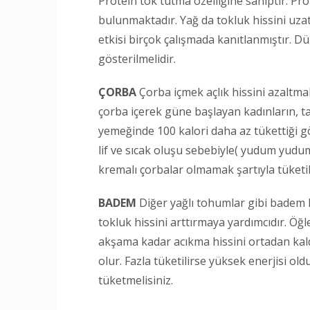
Protein tok tutma özelliğine sahiptir. Pr
bulunmaktadır. Yağ da tokluk hissini uzat
etkisi birçok çalışmada kanıtlanmıştır. 
gösterilmelidir.
ÇORBA
Çorba içmek açlık hissini azaltmakt
çorba içerek güne başlayan kadınların, t
yemeğinde 100 kalori daha az tükettiği gö
lif ve sıcak oluşu sebebiyle( yudum yudum 
kremalı çorbalar olmamak şartıyla tüketi
BADEM
Diğer yağlı tohumlar gibi badem ka
tokluk hissini arttırmaya yardımcıdır. Öğ
akşama kadar acıkma hissini ortadan kal
olur. Fazla tüketilirse yüksek enerjisi old
tüketmelisiniz.