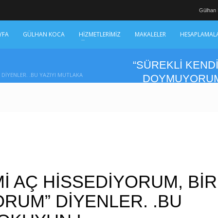
Gülhan
YFA
GÜLHAN KOCA
HİZMETLERİMİZ
MAKALELER
HESAPLAMAL
“SÜREKLİ KEND
DİYENLER. .BU YAZIYI MUTLAKA
DOYMUYORUM”
İ AÇ HİSSEDİYORUM, BİR
RUM” DİYENLER. .BU