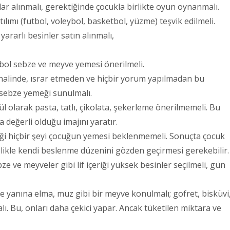
lar alınmalı, gerektiğinde çocukla birlikte oyun oynanmalı.
ılımı (futbol, voleybol, basketbol, yüzme) teşvik edilmeli.
 yararlı besinler satın alınmalı,
bol sebze ve meyve yemesi önerilmeli.
alinde, ısrar etmeden ve hiçbir yorum yapılmadan bu
 sebze yemeği sunulmalı.
 olarak pasta, tatlı, çikolata, şekerleme önerilmemeli. Bu
değerli olduğu imajını yaratır.
i hiçbir şeyi çocuğun yemesi beklenmemeli. Sonuçta çocuk
celikle kendi beslenme düzenini gözden geçirmesi gerekebilir.
bze ve meyveler gibi lif içeriği yüksek besinler seçilmeli, gün
 yanına elma, muz gibi bir meyve konulmalı; gofret, bisküvi
ı. Bu, onları daha çekici yapar. Ancak tüketilen miktara ve