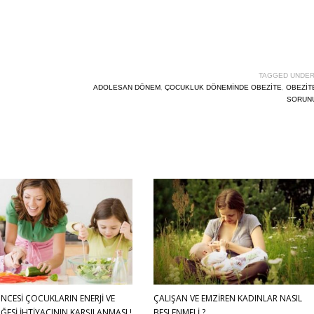
TAGGED UNDER
ADOLESAN DÖNEM
,
ÇOCUKLUK DÖNEMINDE OBEZITE
,
OBEZİT
SORUN
NCESİ ÇOCUKLARIN ENERJİ VE
ÇALIŞAN VE EMZİREN KADINLAR NASIL
ĞESİ İHTİYACININ KARŞILANMASI !
BESLENMELİ ?