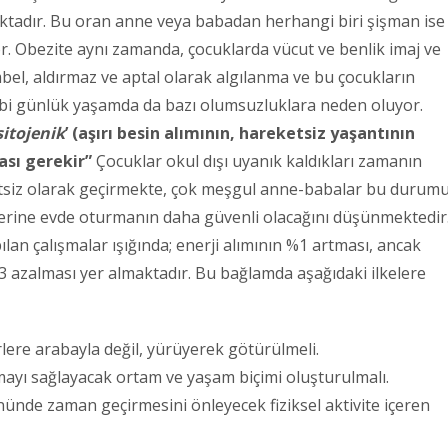
tadır. Bu oran anne veya babadan herhangi biri şişman ise
yor. Obezite aynı zamanda, çocuklarda vücut ve benlik imaj ve
tembel, aldırmaz ve aptal olarak algılanma ve bu çocukların
gibi günlük yaşamda da bazı olumsuzluklara neden oluyor.
itojenik
’ (aşırı besin alımının,
hareketsiz yaşantının
ası gerekir”
Çocuklar okul dışı uyanık kaldıkları zamanın
tsiz olarak geçirmekte, çok meşgul anne-babalar bu durum
rine evde oturmanın daha güvenli olacağını düşünmektedir
an çalışmalar ışığında; enerji alımının %1 artması, ancak
 azalması yer almaktadır. Bu bağlamda aşağıdaki ilkelere
ere arabayla değil, yürüyerek götürülmeli.
mayı sağlayacak ortam ve yaşam biçimi oluşturulmalı.
önünde zaman geçirmesini önleyecek fiziksel aktivite içeren