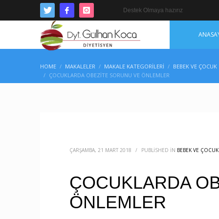
Destek Olmaya hazırız
ANASA
HOME
MAKALELER
MAKALE KATEGORILERI
BEBEK VE ÇOCUK
ÇOCUKLARDA OBEZİTE SORUNU VE ÖNLEMLER
ÇARŞAMBA, 21 MART 2018
/
PUBLISHED IN
BEBEK VE ÇOCUK
ÇOCUKLARDA OB
ÖNLEMLER