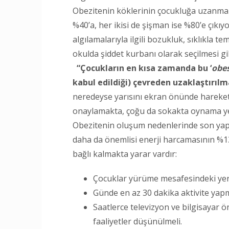
Obezitenin köklerinin çocukluğa uzanmak
%40’a, her ikisi de şişman ise %80’e çıkı
algılamalarıyla ilgili bozukluk, sıklıkla 
okulda şiddet kurbanı olarak seçilmesi 
“Çocukların en kısa zamanda bu ‘
obes
kabul edildiği) çevreden uzaklaştırılm
neredeyse yarısını ekran önünde hareke
onaylamakta, çoğu da sokakta oynama ye
Obezitenin oluşum nedenlerinde son yapıl
daha da önemlisi enerji harcamasının %13
bağlı kalmakta yarar vardır:
Çocuklar yürüme mesafesindeki yerl
Günde en az 30 dakika aktivite yap
Saatlerce televizyon ve bilgisayar 
faaliyetler düşünülmeli.