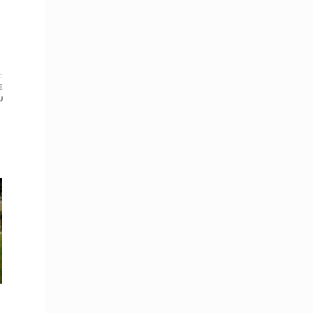
:
E
U