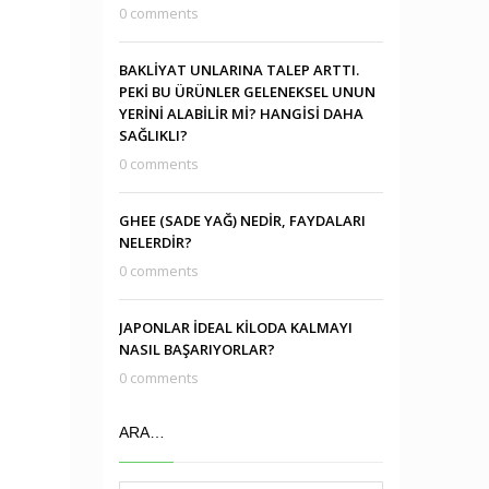
0 comments
BAKLİYAT UNLARINA TALEP ARTTI.
PEKİ BU ÜRÜNLER GELENEKSEL UNUN
YERİNİ ALABİLİR Mİ? HANGİSİ DAHA
SAĞLIKLI?
0 comments
GHEE (SADE YAĞ) NEDİR, FAYDALARI
NELERDİR?
0 comments
JAPONLAR İDEAL KİLODA KALMAYI
NASIL BAŞARIYORLAR?
0 comments
ARA…