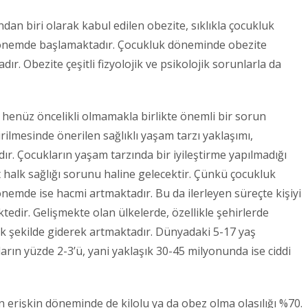
ndan biri olarak kabul edilen obezite, sıklıkla çocukluk
n dönemde başlamaktadır. Çocukluk döneminde obezite
r. Obezite çeşitli fizyolojik ve psikolojik sorunlarla da
 henüz öncelikli olmamakla birlikte önemli bir sorun
rilmesinde önerilen sağlıklı yaşam tarzı yaklaşımı,
r. Çocukların yaşam tarzında bir iyileştirme yapılmadığı
 halk sağlığı sorunu haline gelecektir. Çünkü çocukluk
dönemde ise hacmi artmaktadır. Bu da ilerleyen süreçte kişiyi
edir. Gelişmekte olan ülkelerde, özellikle şehirlerde
k şekilde giderek artmaktadır. Dünyadaki 5-17 yaş
rın yüzde 2-3’ü, yani yaklaşık 30-45 milyonunda ise ciddi
 erişkin döneminde de kilolu ya da obez olma olasılığı %70.