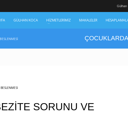
Gülhan
YFA
GÜLHAN KOCA
HİZMETLERİMİZ
MAKALELER
HESAPLAMAL
ÇOCUKLARDA
 BESLENMESI
 BESLENMESI
EZİTE SORUNU VE