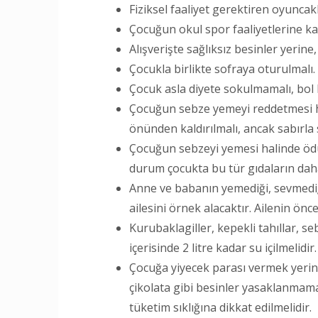
Fiziksel faaliyet gerektiren oyuncak
Çocuğun okul spor faaliyetlerine kat
Alışverişte sağlıksız besinler yerine,
Çocukla birlikte sofraya oturulmalı.
Çocuk asla diyete sokulmamalı, bol 
Çocuğun sebze yemeyi reddetmesi h
önünden kaldırılmalı, ancak sabırla
Çocuğun sebzeyi yemesi halinde ödül
durum çocukta bu tür gıdaların daha 
Anne ve babanın yemediği, sevmediğ
ailesini örnek alacaktır. Ailenin ön
Kurubaklagiller, kepekli tahıllar, se
içerisinde 2 litre kadar su içilmelidir.
Çocuğa yiyecek parası vermek yerine
çikolata gibi besinler yasaklanmamal
tüketim sıklığına dikkat edilmelidir.