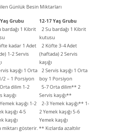
ilen Günlük Besin Miktarları
 Yaş Grubu
12-17 Yaş Grubu
 bardağı 1 Kibrit
2 Su bardağı 1 Kibrit
su
kutusu
fte kadar 1 Adet
2 Köfte 3-4 Adet
de) 1-2 Servis
(haftada) 2 Servis
ı
kaşığı
rvis kaşığı 1 Orta
2 Servis kaşığı 1 Orta
1/2 – 1 Porsiyon
boy 1 Porsiyon
Orta dilim 1-2
5-7 Orta dilim** 2
s kaşığı
Servis kaşığı**
Yemek kaşığı 1-2
2-3 Yemek kaşığı** 1-
k kaşığı 4-5
2 Yemek kaşığı 5-6
k kaşığı
Yemek kaşığı
n miktarı gösterir. ** Kızlarda azaltılır