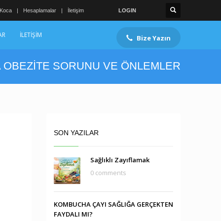
 Koca
Hesaplamalar
İletişim
LOGIN
AR
İLETİŞİM
Bize Yazın
 OBEZİTE SORUNU VE ÖNLEMLER
SON YAZILAR
Sağlıklı Zayıflamak
0 comments
KOMBUCHA ÇAYI SAĞLIĞA GERÇEKTEN
FAYDALI MI?