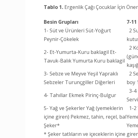
Tablo 1.
Ergenlik Çağı Çocuklar İçin Öner
Besin Grupları
7-11
1- Süt ve Ürünleri Süt-Yoğurt
2 Su
Peynir-Çökelek
kutu
2 Kö
2- Et-Yumurta-Kuru baklagil Et-
(gün
Tavuk-Balık Yumurta Kuru baklagil
kaşığ
3- Sebze ve Meyve Yeşil Yapraklı
2 Se
Sebzeler Turunçgiller Diğerleri
boy 
3-4 
4- Tahıllar Ekmek Pirinç-Bulgur
Servi
5- Yağ ve Şekerler Yağ (yemeklerin
1-2 
içine giren) Pekmez, tahin, reçel, bal
Yeme
Şeker*
Yeme
* Şeker tatlıların ve içeceklerin içine gire