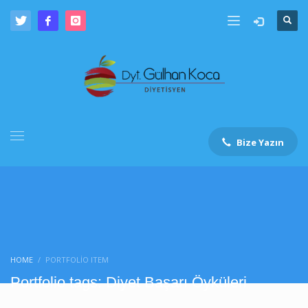
Bize Yazın
HOME
PORTFOLIO ITEM
Portfolio tags: Diyet Başarı Öyküleri