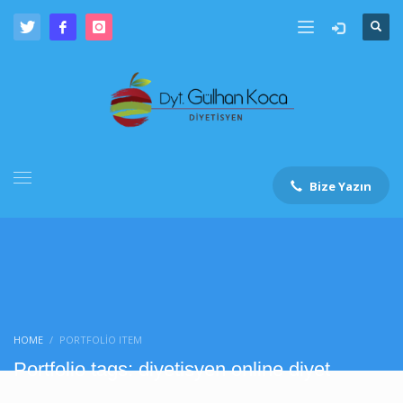
Bize Yazın
HOME
PORTFOLIO ITEM
Portfolio tags: diyetisyen online diyet