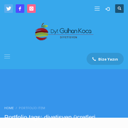
Bize Yazın
HOME
PORTFOLIO ITEM
Portfolio tags: diyetisyen ücretleri