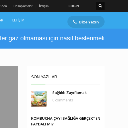
 Koca
Hesaplamalar
İletişim
LOGIN
AR
İLETİŞİM
Bize Yazın
ler gaz olmaması için nasıl beslenmeli
SON YAZILAR
Sağlıklı Zayıflamak
0 comments
KOMBUCHA ÇAYI SAĞLIĞA GERÇEKTEN
FAYDALI MI?