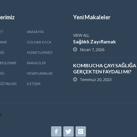
erimiz
Yeni Makaleler
ET
ANASAYFA
VIEW ALL
Sağlıklı Zayıflamak
ENME
GÜLHAN KOCA
Nisan 7, 2026
IĞI
HİZMETLERİMİZ
BESLENME
MAKALELER
KOMBUCHA ÇAYI SAĞLIĞA
GERÇEKTEN FAYDALI MI?
IĞI
HESAPLAMALAR
Temmuz 20, 2023
ĞITIMLERI
İLETİŞİM
ı
.