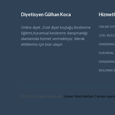
Diyetisyen Gülhan Koca
Hizmetl
ONLINE DIY
Online diyet ,Özel diyet koçluğu,Beslenme
Eğitimi,Kurumsal beslenme danışmanlığı
ÖZEL BESL
alanlarında hizmet vermekteyiz. Merak
ettikleriniz için bize ulaşın
DANIŞMANL
KURUMSAL 
DANIŞMANL
BESLENME E
© 2019. All rights reserved.
Sümer Web Reklam Tanıtım Ajans