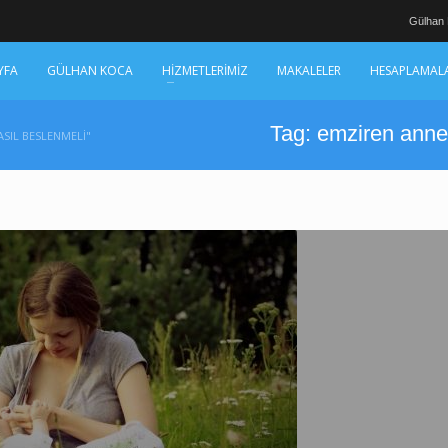
Gülhan
YFA
GÜLHAN KOCA
HİZMETLERİMİZ
MAKALELER
HESAPLAMAL
Tag: emziren anne
SIL BESLENMELI"