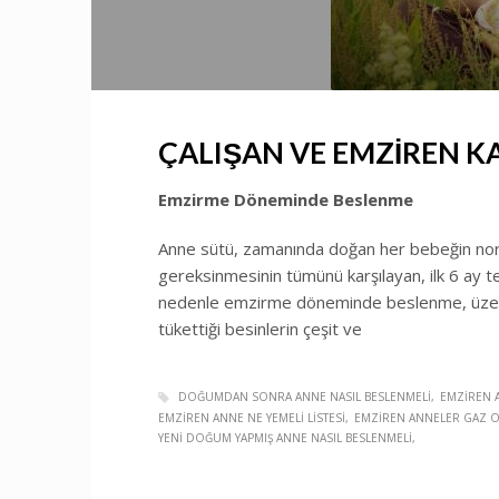
ÇALIŞAN VE EMZİREN KA
Emzirme Döneminde Beslenme
Anne sütü, zamanında doğan her bebeğin nor
gereksinmesinin tümünü karşılayan, ilk 6 ay t
nedenle emzirme döneminde beslenme, üzeri
tükettiği besinlerin çeşit ve
DOĞUMDAN SONRA ANNE NASIL BESLENMELI
EMZIREN A
EMZIREN ANNE NE YEMELI LISTESI
EMZIREN ANNELER GAZ OL
YENI DOĞUM YAPMIŞ ANNE NASIL BESLENMELI