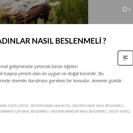
0
DINLAR NASIL BESLENMELİ ?
mal gelişmesine yetecek besin öğeleri
ek başına yeterli olan en uygun ve doğal besindir. Bu
nde önemle durulması gereken bir konudur. Annenin günlük
NNE DIYETI LISTESI
EMZIREN ANNE KAHVALTISI
EMZIREN ANNE NASIL BESLENMELI
MAMASI IÇIN NASIL BESLENMELI
EMZIREN ANNELER NASIL BESLENMELI
NELER YEMELI