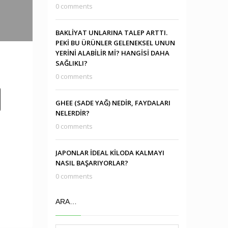
0 comments
BAKLİYAT UNLARINA TALEP ARTTI.
PEKİ BU ÜRÜNLER GELENEKSEL UNUN
YERİNİ ALABİLİR Mİ? HANGİSİ DAHA
SAĞLIKLI?
0 comments
GHEE (SADE YAĞ) NEDİR, FAYDALARI
NELERDİR?
0 comments
JAPONLAR İDEAL KİLODA KALMAYI
NASIL BAŞARIYORLAR?
0 comments
ARA…