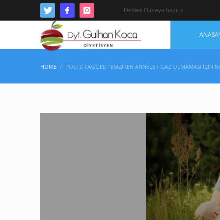
Destek Olmaya hazırız
ANASA
HOME
POSTS TAGGED "EMZIREN ANNELER GAZ OLMAMASI IÇIN NA