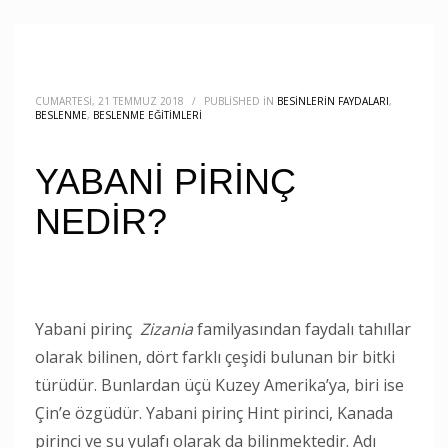
CUMARTESI, 21 TEMMUZ 2018
/
PUBLISHED IN
BESINLERIN FAYDALARI
,
BESLENME
,
BESLENME EĞITIMLERI
YABANİ PİRİNÇ
NEDİR?
Yabani pirinç
Zizania
familyasından faydalı tahıllar
olarak bilinen, dört farklı çeşidi bulunan bir bitki
türüdür. Bunlardan üçü Kuzey Amerika’ya, biri ise
Çin’e özgüdür. Yabani pirinç Hint pirinci, Kanada
pirinci ve su yulafı olarak da bilinmektedir. Adı