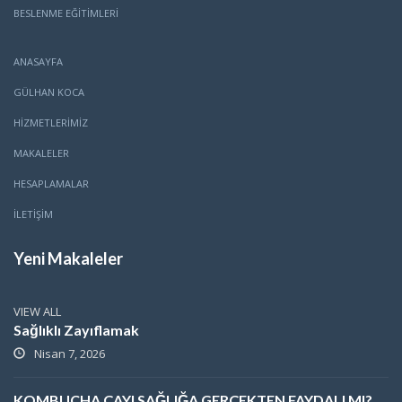
BESLENME EĞITIMLERI
ANASAYFA
GÜLHAN KOCA
HİZMETLERİMİZ
MAKALELER
HESAPLAMALAR
İLETİŞİM
Yeni Makaleler
VIEW ALL
Sağlıklı Zayıflamak
Nisan 7, 2026
KOMBUCHA ÇAYI SAĞLIĞA GERÇEKTEN FAYDALI MI?