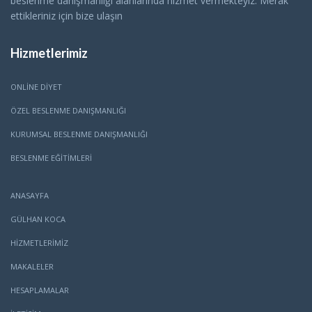
beslenme danışmanlığı alanlarında hizmet vermekteyiz. Merak
ettikleriniz için bize ulaşın
Hizmetlerimiz
ONLINE DIYET
ÖZEL BESLENME DANIŞMANLIĞI
KURUMSAL BESLENME DANIŞMANLIĞI
BESLENME EĞITIMLERI
ANASAYFA
GÜLHAN KOCA
HİZMETLERİMİZ
MAKALELER
HESAPLAMALAR