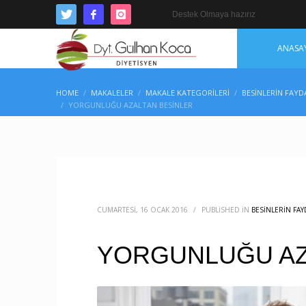
Destek Olmaya hazırız
ANASA
HOME
MAKALELER
MAKALE KATEGORILERI
BESINLERIN FAYD
YORGUNLUĞU AZALTAN BESİNLER
CUMARTESI, 16 OCAK 2016
/
PUBLISHED IN
BESINLERIN FAY
YORGUNLUĞU AZ