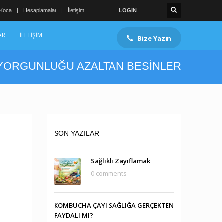
 Koca
Hesaplamalar
İletişim
LOGIN
AR
İLETİŞİM
Bize Yazın
YORGUNLUĞU AZALTAN BESİNLER
SON YAZILAR
Sağlıklı Zayıflamak
0 comments
KOMBUCHA ÇAYI SAĞLIĞA GERÇEKTEN
FAYDALI MI?