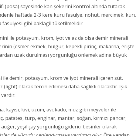
lifi (posa) sayesinde kan şekerini kontrol altında tutarak
 nedenle haftada 2-3 kere kuru fasulye, nohut, mercimek, kur
asulyesi gibi baklagil tüketilmelidir.
mini ile potasyum, krom, iyot ve az da olsa demir minerali
erinin (esmer ekmek, bulgur, kepekli pirinç, makarna, erişte
hıllardan uzak durulması yorgunluğu önlemek adına büyük
i ile demir, potasyum, krom ve iyot minerali içeren süt,
 (light) olarak tercih edilmesi daha sağlıklı olacaktır. Işık
vardır.
, kayısı, kivi, üzüm, avokado, muz gibi meyveler ile
, patates, turp, enginar, mantar, soğan, kırmızı pancar,
aciğer, yeşil çay yorgunluğu giderici besinler olarak
sizler de vücudu canlandırmaya yardımcı olur.
Öte yandan