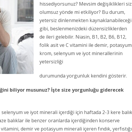
hissediyorsunuz? Mevsim değişiklikleri siz
olumsuz yönde mi etkiliyor? Bu durum,
yetersiz dinlenmekten kaynaklanabileceği
gibi, beslenmenizdeki düzensizliklerden
de ileri gelebilir. Niasin, B1, B2, B6, B12,
folik asit ve C vitamini ile demir, potasyum
krom, selenyum ve iyot minerallerinin
yetersizliği
durumunda yorgunluk kendini gösterir.
ğini biliyor musunuz?
İşte size yorgunluğu giderecek
selenyum ve iyot minerali içerdiği için haftada 2-3 kere balı
taze balıklar ile benzer oranlarda içerdiğinden konserve
 vitamini, demir ve potasyum minerali içeren fındık, yerfıstığı