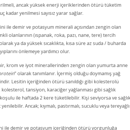
rilmeli, ancak yüksek enerji içeriklerinden ötürü tüketim
uç kadar yenilmesi sayısız yarar sağlar.
mini ile demir ve potasyum minerali açısından zengin olan
nkli olanlarının (ıspanak, roka, pazı, nane, tere) tercih
 olarak ya da yüksek sıcaklıkta, kısa süre az suda / buharda
yıplarını önlemeye yardımcı olur.
emir, krom ve iyot minerallerinden zengin olan yumurta anne
protein
” olarak tanımlanır. İçermiş olduğu doymamış yağ
indir. Lesitin içeriğinden ötürü sanıldığı gibi kolesterolü
 kolesterol, tansiyon, karaciğer yağlanması gibi sağlık
oşulu ile haftada 2 kere tüketilebilir. Kişi seviyorsa ve sağlı
nilebilir. Ancak; kıymalı, pastırmalı, sucuklu veya tereyağlı
ni ile demir ve potasyum içeriğinden ötürü yorgunluğa