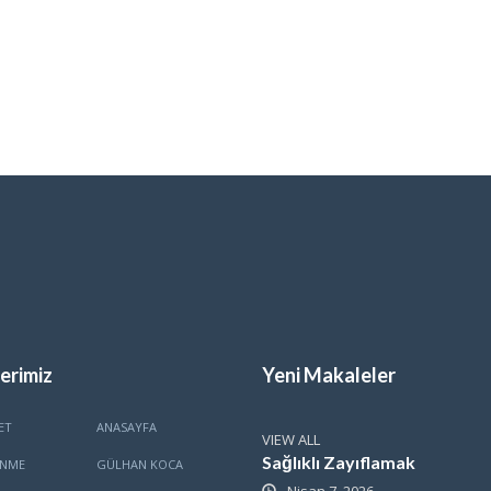
erimiz
Yeni Makaleler
ET
ANASAYFA
VIEW ALL
Sağlıklı Zayıflamak
ENME
GÜLHAN KOCA
Nisan 7, 2026