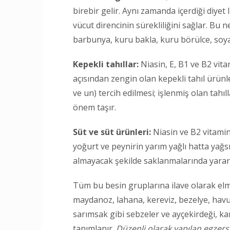
birebir gelir. Aynı zamanda içerdiği diyet 
vücut direncinin sürekliliğini sağlar. Bu
barbunya, kuru bakla, kuru börülce, soya f
Kepekli tahıllar:
Niasin, E, B1 ve B2 vita
açısından zengin olan kepekli tahıl ürünl
ve un) tercih edilmesi; işlenmiş olan ta
önem taşır.
Süt ve süt ürünleri:
Niasin ve B2 vitamin
yoğurt ve peynirin yarım yağlı hatta yağsız
almayacak şekilde saklanmalarında yarar 
Tüm bu besin gruplarına ilave olarak elma
maydanoz, lahana, kereviz, bezelye, havuç
sarımsak gibi sebzeler ve ayçekirdeği, kar
tanımlanır.
Düzenli olarak yapılan egzer