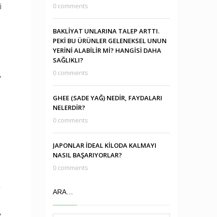
i
0 comments
BAKLİYAT UNLARINA TALEP ARTTI.
PEKİ BU ÜRÜNLER GELENEKSEL UNUN
YERİNİ ALABİLİR Mİ? HANGİSİ DAHA
SAĞLIKLI?
0 comments
,
GHEE (SADE YAĞ) NEDİR, FAYDALARI
NELERDİR?
0 comments
JAPONLAR İDEAL KİLODA KALMAYI
NASIL BAŞARIYORLAR?
0 comments
k
ARA…
,