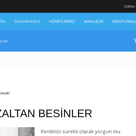
Gülhan
YFA
GÜLHAN KOCA
HİZMETLERİMİZ
MAKALELER
HESAPLAMAL
ALARI
DALARI
ALTAN BESİNLER
Kendinizi sürekli olarak yorgun mu