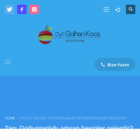
Bize Yazın
HOME
POSTS TAGGED "DOĞURGANLIĞI ARTIRAN BESINLER NELERDIR?"
Tag: Doğurganlığı artıran besinler nelerdir?