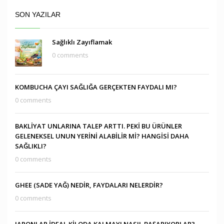
SON YAZILAR
Sağlıklı Zayıflamak
0 comments
KOMBUCHA ÇAYI SAĞLIĞA GERÇEKTEN FAYDALI MI?
0 comments
BAKLİYAT UNLARINA TALEP ARTTI. PEKİ BU ÜRÜNLER
GELENEKSEL UNUN YERİNİ ALABİLİR Mİ? HANGİSİ DAHA
SAĞLIKLI?
0 comments
GHEE (SADE YAĞ) NEDİR, FAYDALARI NELERDİR?
0 comments
JAPONLAR İDEAL KİLODA KALMAYI NASIL BAŞARIYORLAR?